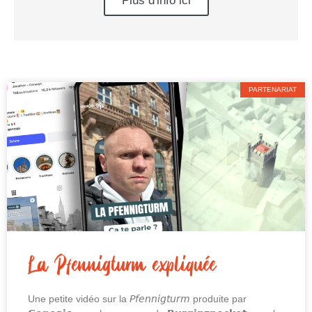
Plus d'info ici
PARTENARIAT
La Pfennigturm expliquée
Une petite vidéo sur la 𝘗𝘧𝘦𝘯𝘯𝘪𝘨𝘵𝘶𝘳𝘮 produite par