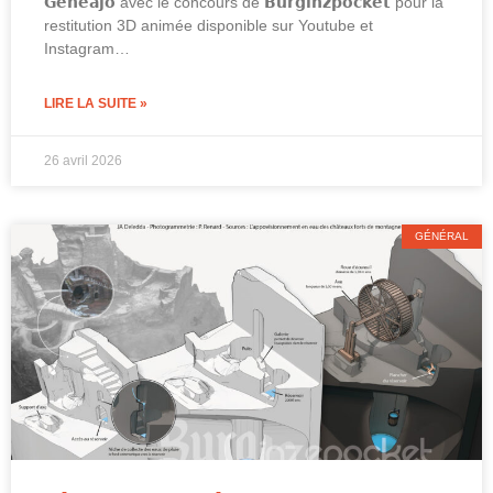
𝗚𝗲𝗻𝗲𝗮𝗷𝗼 avec le concours de 𝗕𝘂𝗿𝗴𝗶𝗻𝘇𝗽𝗼𝗰𝗸𝗲𝘁 pour la
restitution 3D animée disponible sur Youtube et
Instagram…
LIRE LA SUITE »
26 avril 2026
GÉNÉRAL