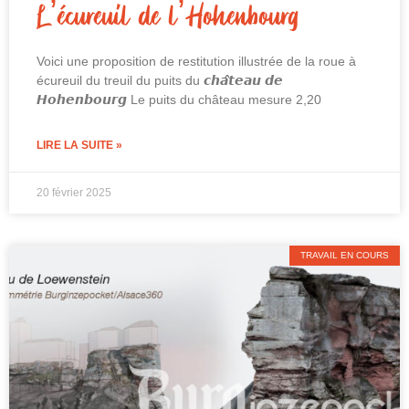
L’écureuil de l’Hohenbourg
Voici une proposition de restitution illustrée de la roue à
écureuil du treuil du puits du 𝙘𝙝𝙖̂𝙩𝙚𝙖𝙪 𝙙𝙚
𝙃𝙤𝙝𝙚𝙣𝙗𝙤𝙪𝙧𝙜 Le puits du château mesure 2,20
LIRE LA SUITE »
20 février 2025
TRAVAIL EN COURS