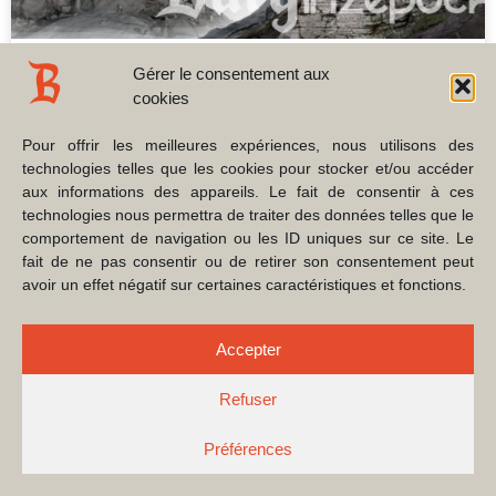
Gérer le consentement aux
Château de Loewenstein
cookies
Pour offrir les meilleures expériences, nous utilisons des
Après une première photogrammétrie haute-définition du
technologies telles que les cookies pour stocker et/ou accéder
rocher de Loewenstein sur la base de 6000 clichés, une
aux informations des appareils. Le fait de consentir à ces
deuxième version voit le jour avec plus de 10000
technologies nous permettra de traiter des données telles que le
comportement de navigation ou les ID uniques sur ce site. Le
LIRE LA SUITE »
fait de ne pas consentir ou de retirer son consentement peut
avoir un effet négatif sur certaines caractéristiques et fonctions.
14 février 2025
Accepter
PROJET
Refuser
Préférences